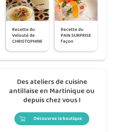
Recette du
Recette du
Velouté de
PAIN SURPRISE
CHRISTOPHINE
façon
Express by
Sandwich
Titoon Baker
cake, selon
Tatie Maryse
Des ateliers de cuisine
antillaise en Martinique ou
depuis chez vous !
Découvrez la boutique