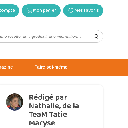
compte
Mon panier
Mes favoris
gazine
Faire soi-même
Rédigé par
Nathalie, de la
TeaM Tatie
Maryse