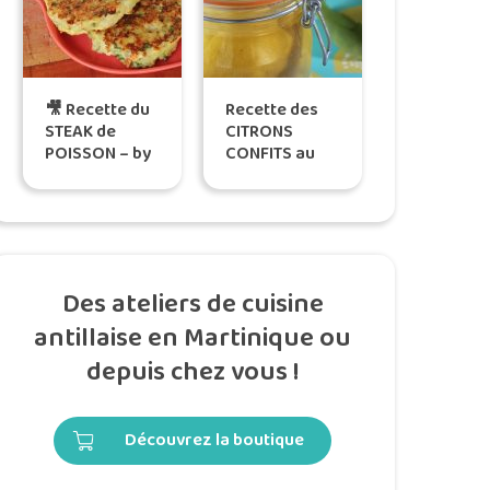
🎥 Recette du
Recette des
STEAK de
CITRONS
POISSON – by
CONFITS au
Tatie Maryse
gros sel, selon
Katreen
Des ateliers de cuisine
antillaise en Martinique ou
depuis chez vous !
Découvrez la boutique