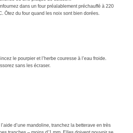
nfournez dans un four préalablement préchauffé à 220
C. Ôtez du four quand les noix sont bien dorées.
incez le pourpier et l’herbe couresse à l’eau froide.
ssorez sans les écraser.
 l’aide d’une mandoline, tranchez la betterave en très
ines tranches – moins d’1 mm. Elles doivent pouvoir se