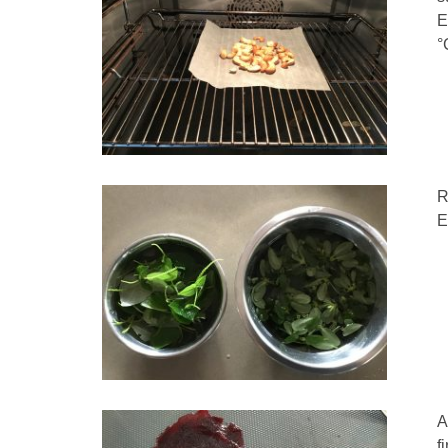
E
°
R
E
A
f