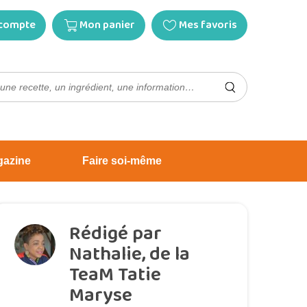
compte
Mon panier
Mes favoris
gazine
Faire soi-même
Rédigé par
Nathalie, de la
TeaM Tatie
Maryse