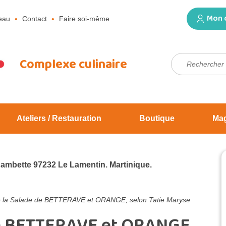
Mon 
eau
Contact
Faire soi-même
Rechercher :
Complexe culinaire
Ateliers / Restauration
Boutique
Ma
Jambette 97232 Le Lamentin. Martinique.
e la Salade de BETTERAVE et ORANGE, selon Tatie Maryse
de BETTERAVE et ORANGE,