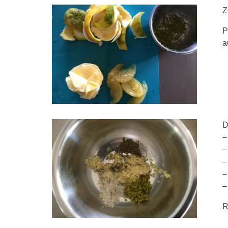
Z
P
a
D
–
–
–
–
–
R