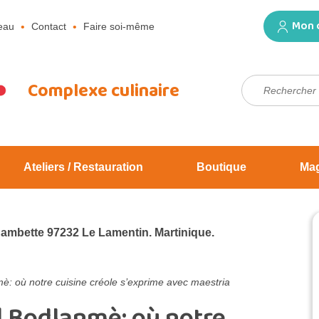
Mon 
eau
Contact
Faire soi-même
Rechercher :
Complexe culinaire
Ateliers / Restauration
Boutique
Ma
Jambette 97232 Le Lamentin. Martinique.
è: où notre cuisine créole s’exprime avec maestria
| Bodlanmè: où notre