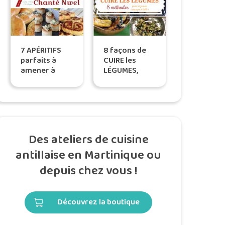
7 APÉRITIFS
8 façons de
parfaits à
CUIRE les
amener à
LÉGUMES,
votre
pour ne
prochain
jamais
CHANTÉ NWEL
s’ennuyer en
cuisine
Des ateliers de cuisine
antillaise en Martinique ou
depuis chez vous !
Découvrez la boutique