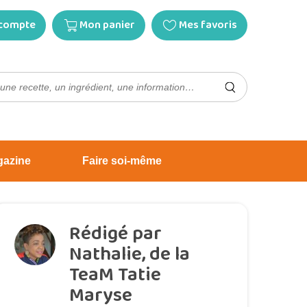
compte
Mon panier
Mes favoris
gazine
Faire soi-même
Rédigé par
Nathalie, de la
TeaM Tatie
Maryse