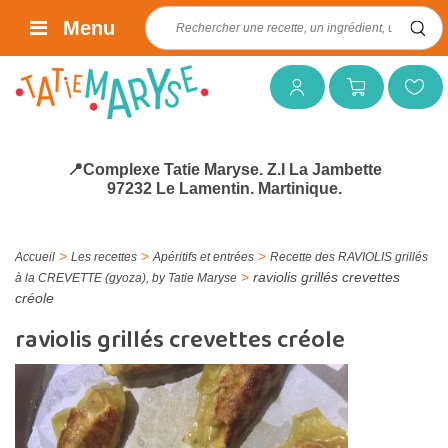
Rechercher :
Menu
Mon compte
Mon panier
Mes favoris
📍Complexe Tatie Maryse. Z.I La Jambette
97232 Le Lamentin. Martinique.
>
>
>
Accueil
Les recettes
Apéritifs et entrées
Recette des RAVIOLIS grillés
>
raviolis grillés crevettes
à la CREVETTE (gyoza), by Tatie Maryse
créole
raviolis grillés crevettes créole