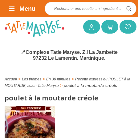
Rechercher :
Menu
Mon compte
Mon panier
Mes favoris
📍Complexe Tatie Maryse. Z.I La Jambette
97232 Le Lamentin. Martinique.
>
>
>
Accueil
Les thèmes
En 30 minutes
Recette express du POULET à la
>
poulet à la moutarde créole
MOUTARDE, selon Tatie Maryse
poulet à la moutarde créole