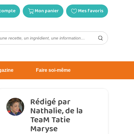
compte
Mon panier
Mes favoris
gazine
Faire soi-même
Rédigé par
Nathalie, de la
TeaM Tatie
Maryse