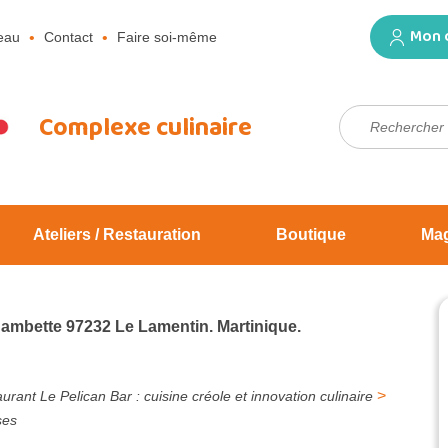
Mon 
eau
Contact
Faire soi-même
Rechercher :
Complexe culinaire
Ateliers / Restauration
Boutique
Ma
Jambette 97232 Le Lamentin. Martinique.
>
rant Le Pelican Bar : cuisine créole et innovation culinaire
ses