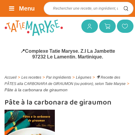
Rechercher :
Menu
Mon compte
Mon panier
Mes favoris
📍Complexe Tatie Maryse. Z.I La Jambette
97232 Le Lamentin. Martinique.
>
>
>
>
Accueil
Les recettes
Par ingrédients
Légumes
🎥 Recette des
>
PÂTES alla CARBONARA de GIRAUMON (ou potiron), selon Tatie Maryse
Pâte à la carbonara de giraumon
Pâte à la carbonara de giraumon