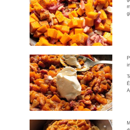
m
g
P
i
T
É
A
M
d