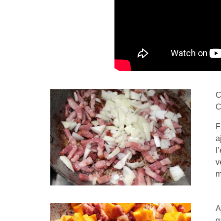
C
C
F
a
l
v
m
A
g