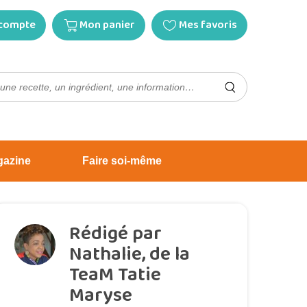
compte
Mon panier
Mes favoris
gazine
Faire soi-même
Rédigé par
Nathalie, de la
TeaM Tatie
Maryse