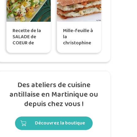
Recette de la
Mille-feuille à
SALADE de
la
COEUR de
christophine
COCOTIER – by
et aux
Tatie Maryse
crevettes
sautées
Des ateliers de cuisine
antillaise en Martinique ou
depuis chez vous !
Découvrez la boutique