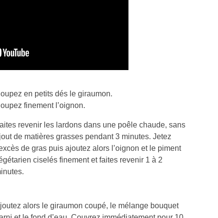
oupez en petits dés le giraumon.
oupez finement l’oignon.
aites revenir les lardons dans une poêle chaude, sans
jout de matières grasses pendant 3 minutes. Jetez
’excès de gras puis ajoutez alors l’oignon et le piment
égétarien ciselés finement et faites revenir 1 à 2
inutes.
joutez alors le giraumon coupé, le mélange bouquet
arni et le fond d’eau. Couvrez immédiatement pour 10