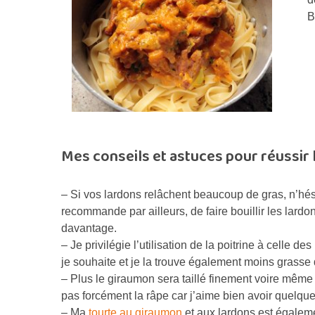
B
Mes conseils et astuces pour réussir 
– Si vos lardons relâchent beaucoup de gras, n’hésit
recommande par ailleurs, de faire bouillir les lard
davantage.
– Je privilégie l’utilisation de la poitrine à celle d
je souhaite et je la trouve également moins grasse 
– Plus le giraumon sera taillé finement voire même r
pas forcément la râpe car j’aime bien avoir quelque
– Ma
tourte au giraumon
et aux lardons est égalem