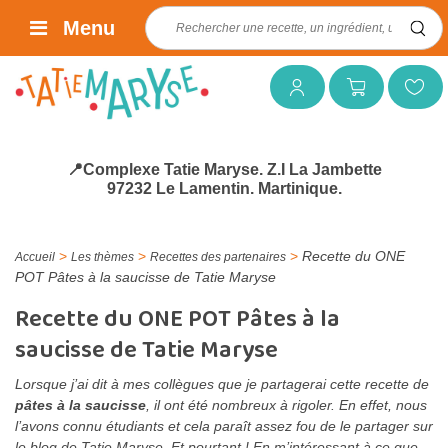
Rechercher :
Menu
Mon compte
Mon panier
Mes favoris
📍Complexe Tatie Maryse. Z.I La Jambette
97232 Le Lamentin. Martinique.
>
>
>
Recette du ONE
Accueil
Les thèmes
Recettes des partenaires
POT Pâtes à la saucisse de Tatie Maryse
Recette du ONE POT Pâtes à la
saucisse de Tatie Maryse
Lorsque j’ai dit à mes collègues que je partagerai cette recette de
pâtes à la saucisse
, il ont été nombreux à rigoler. En effet, nous
l’avons connu étudiants et cela paraît assez fou de le partager sur
le blog de Tatie Maryse. Et pourtant ! En m’intéressant à ce que