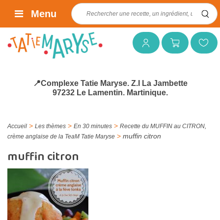
Rechercher :
Menu
Mon compte
Mon panier
Mes favoris
📍Complexe Tatie Maryse. Z.I La Jambette
97232 Le Lamentin. Martinique.
>
>
>
Accueil
Les thèmes
En 30 minutes
Recette du MUFFIN au CITRON,
>
muffin citron
crème anglaise de la TeaM Tatie Maryse
muffin citron