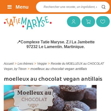
Rechercher :
Menu
Mon compte
Mon panier
Mes favoris
📍Complexe Tatie Maryse. Z.I La Jambette
97232 Le Lamentin. Martinique.
>
>
>
Accueil
Les thèmes
Veggie
Recette du MOELLEUX au CHOCOLAT
>
moelleux au chocolat vegan antillais
Vegan, by Titoon
moelleux au chocolat vegan antillais