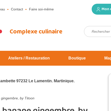
Mon 
eau
Contact
Faire soi-même
Rechercher :
Complexe culinaire
Ateliers / Restauration
Boutique
Ma
Jambette 97232 Le Lamentin. Martinique.
gingembre, by Titoon
 banane gingembre, by