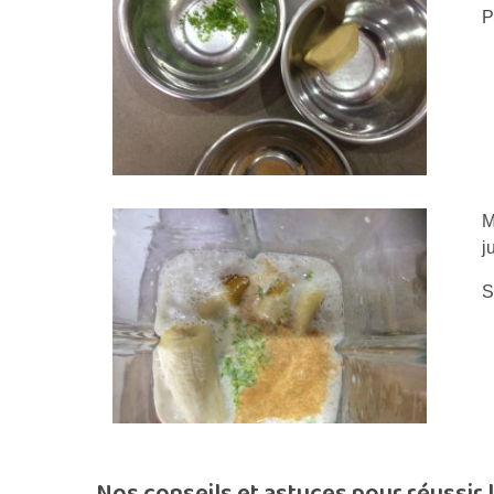
P
M
j
S
Nos conseils et astuces pour réussir 