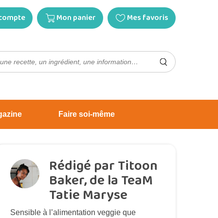
compte
Mon panier
Mes favoris
gazine
Faire soi-même
Rédigé par Titoon
Baker, de la TeaM
Tatie Maryse
Sensible à l’alimentation veggie que