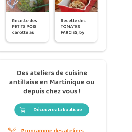
Recette des
Recette des
PETITS POIS
TOMATES
carotte au
FARCIES, by
lard fumé,
Titoon Baker
selon Tatie
Maryse
Des ateliers de cuisine
antillaise en Martinique ou
depuis chez vous !
Découvrez la boutique
Programme des ateliers