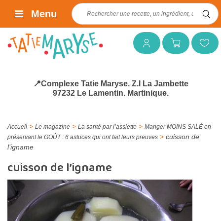
Rechercher :
Menu
Mon compte
Mon panier
Mes favoris
📍Complexe Tatie Maryse. Z.I La Jambette
97232 Le Lamentin. Martinique.
>
>
>
Accueil
Le magazine
La santé par l’assiette
Manger MOINS SALÉ en
>
cuisson de
préservant le GOÛT : 6 astuces qui ont fait leurs preuves
l’igname
cuisson de l’igname