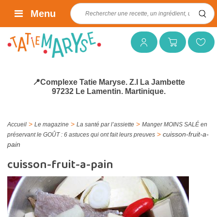
Rechercher :
Menu
Mon compte
Mon panier
Mes favoris
📍Complexe Tatie Maryse. Z.I La Jambette
97232 Le Lamentin. Martinique.
>
>
>
Accueil
Le magazine
La santé par l’assiette
Manger MOINS SALÉ en
>
cuisson-fruit-a-
préservant le GOÛT : 6 astuces qui ont fait leurs preuves
pain
cuisson-fruit-a-pain