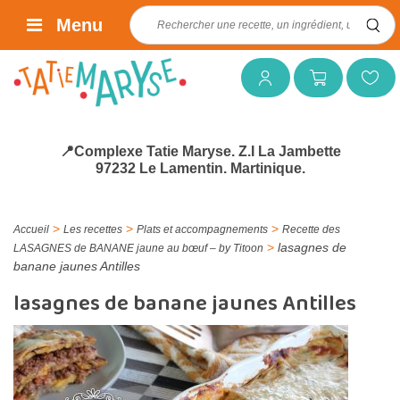
Rechercher :
Menu
Mon compte
Mon panier
Mes favoris
📍Complexe Tatie Maryse. Z.I La Jambette
97232 Le Lamentin. Martinique.
>
>
>
Accueil
Les recettes
Plats et accompagnements
Recette des
>
lasagnes de
LASAGNES de BANANE jaune au bœuf – by Titoon
banane jaunes Antilles
lasagnes de banane jaunes Antilles