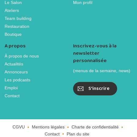
Le Salon
Mon profil
Ateliers
Team building
Restauration
Boutique
A propos
Inscrivez-vous à la
newsletter
À propos de nous
personnalisée
Actualités
(menus de la semaine, news)
Annonceurs
Les podcasts
S'inscrire
Emploi
Contact
CGVU
Mentions légales
Charte de confidentialité
Contact
Plan du site