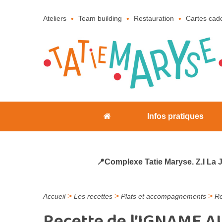
Ateliers
Team building
Restauration
Cartes cad
Infos pratiques
📍Complexe Tatie Maryse. Z.I La 
>
>
>
Accueil
Les recettes
Plats et accompagnements
Re
Recette de l’IGNAME AU