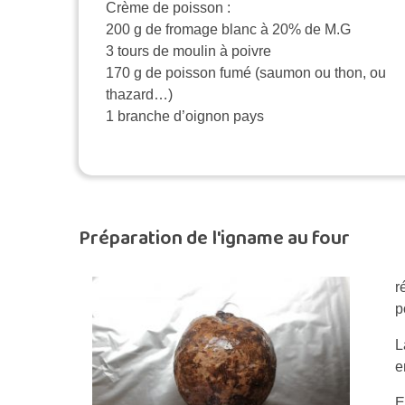
Crème de poisson :
200 g de fromage blanc à 20% de M.G
3 tours de moulin à poivre
170 g de poisson fumé (saumon ou thon, ou
thazard…)
1 branche d’oignon pays
Préparation de l'igname au four
r
p
L
e
E