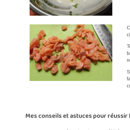
C
c
T
b
n
S
f
c
Mes conseils et astuces pour réussir l