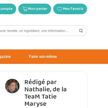
compte
Mon panier
Mes favoris
gazine
Faire soi-même
Rédigé par
Nathalie, de la
TeaM Tatie
Maryse