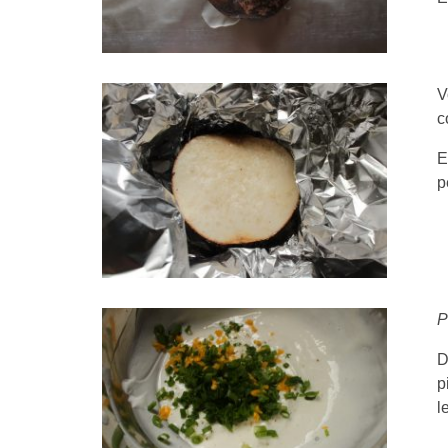
V
c
E
p
P
D
p
l