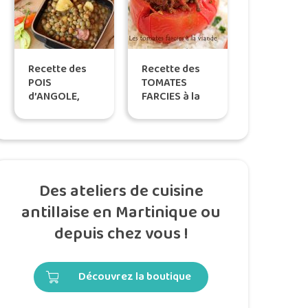
Recette des
Recette des
POIS
TOMATES
d’ANGOLE,
FARCIES à la
selon Tatie
viande, selon
Maryse
Tatie Maryse
Des ateliers de cuisine
antillaise en Martinique ou
depuis chez vous !
Découvrez la boutique