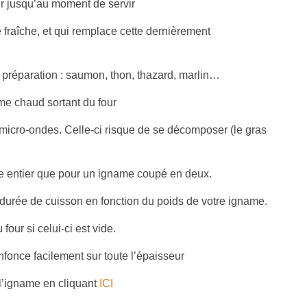
ur jusqu’au moment de servir
e fraîche, et qui remplace cette dernièrement
 préparation : saumon, thon, thazard, marlin…
ame chaud sortant du four
 micro-ondes. Celle-ci risque de se décomposer (le gras
me entier que pour un igname coupé en deux.
urée de cuisson en fonction du poids de votre igname.
four si celui-ci est vide.
nfonce facilement sur toute l’épaisseur
 l’igname en cliquant
ICI