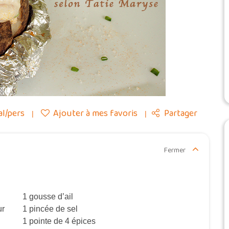
al/pers
Ajouter à mes favoris
Partager
Fermer
1 gousse d’ail
ur
1 pincée de sel
1 pointe de 4 épices