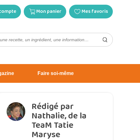
compte
Mon panier
Mes favoris
gazine
Faire soi-même
Rédigé par
Nathalie, de la
TeaM Tatie
Maryse