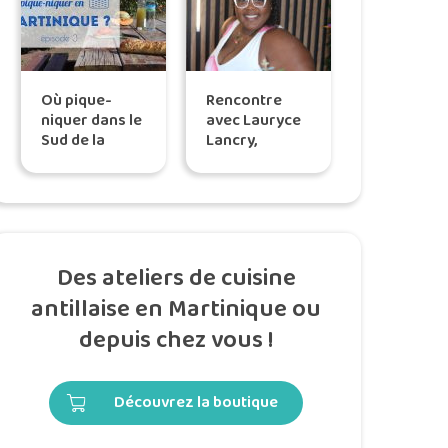
Où pique-
Rencontre
niquer dans le
avec Lauryce
Sud de la
Lancry,
Martinique?
propriétaire
du restaurant
Le Wild à Fort-
de-France
Des ateliers de cuisine
antillaise en Martinique ou
depuis chez vous !
Découvrez la boutique