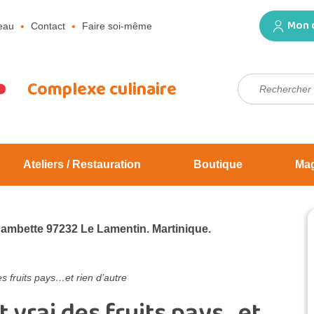
Mon 
eau
Contact
Faire soi-même
Rechercher :
Complexe culinaire
Ateliers / Restauration
Boutique
Ma
Jambette 97232 Le Lamentin. Martinique.
s fruits pays…et rien d’autre
 vrai des fruits pays…et