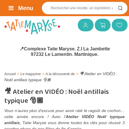
Rechercher :
Menu
Mon compte
Mon panier
Mes favoris
📍Complexe Tatie Maryse. Z.I La Jambette
97232 Le Lamentin. Martinique.
>
>
>
🎥 Atelier en VIDÉO :
Accueil
Le magazine
A la découverte de
Noël antillais typique 🎅🏾
🎥 Atelier en VIDÉO : Noël antillais
typique 🎅🏾
Vous n’aurez plus d’excuse pour avoir raté le ragoût de cochon…
cette année encore ! Avec l’
Atelier VIDÉO Noël typique
antillais
, Tatie Maryse vous donne toutes les clés pour réussir 3
recettes phare de nos fêtes de fin d’année.