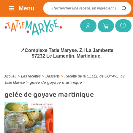
Rechercher :
Menu
Mon compte
Mon panier
Mes favoris
📍Complexe Tatie Maryse. Z.I La Jambette
97232 Le Lamentin. Martinique.
>
>
>
Accueil
Les recettes
Desserts
Recette de la GELÉE de GOYAVE, by
>
gelée de goyave martinique
Tatie Maryse
gelée de goyave martinique