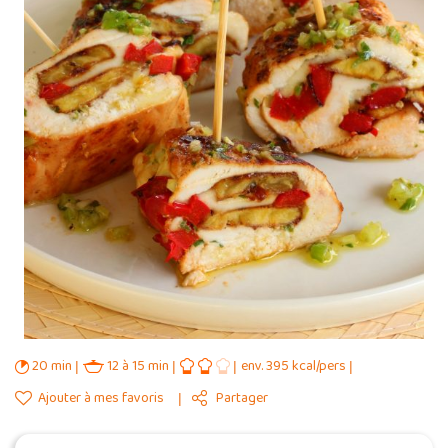
20 min
12 à 15 min
env. 395 kcal/pers
Ajouter à mes favoris
Partager