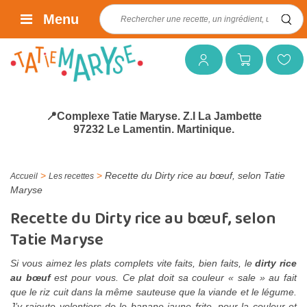
Rechercher :
Menu
Mon compte
Mon panier
Mes favoris
📍Complexe Tatie Maryse. Z.I La Jambette
97232 Le Lamentin. Martinique.
>
>
Recette du Dirty rice au bœuf, selon Tatie
Accueil
Les recettes
Maryse
Recette du Dirty rice au bœuf, selon
Tatie Maryse
Si vous aimez les plats complets vite faits, bien faits, le
dirty rice
au bœuf
est pour vous. Ce plat doit sa couleur « sale » au fait
que le riz cuit dans la même sauteuse que la viande et le légume.
J’y rajoute volontiers de le banane jaune frite, pour la couleur et