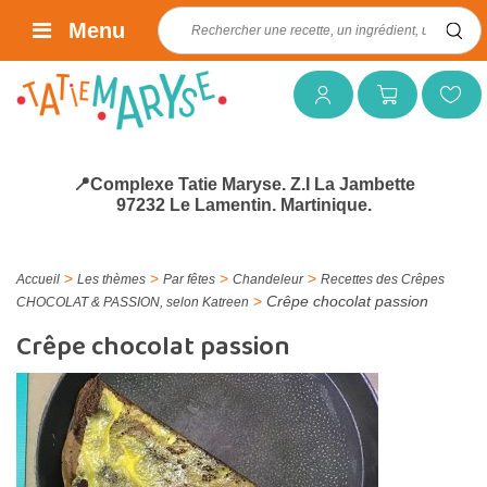
Rechercher :
Menu
Mon compte
Mon panier
Mes favoris
📍Complexe Tatie Maryse. Z.I La Jambette
97232 Le Lamentin. Martinique.
>
>
>
>
Accueil
Les thèmes
Par fêtes
Chandeleur
Recettes des Crêpes
>
Crêpe chocolat passion
CHOCOLAT & PASSION, selon Katreen
Crêpe chocolat passion