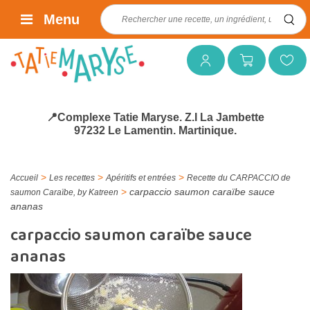
Rechercher :
Menu
Mon compte
Mon panier
Mes favoris
📍Complexe Tatie Maryse. Z.I La Jambette
97232 Le Lamentin. Martinique.
>
>
>
Accueil
Les recettes
Apéritifs et entrées
Recette du CARPACCIO de
>
carpaccio saumon caraïbe sauce
saumon Caraïbe, by Katreen
ananas
carpaccio saumon caraïbe sauce
ananas