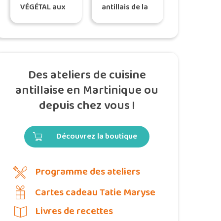
VÉGÉTAL aux
antillais de la
légumes &
route des
épices – Tatie
plages, selon
Maryse
Tatie Maryse
Des ateliers de cuisine
antillaise en Martinique ou
depuis chez vous !
Découvrez la boutique
Programme des ateliers
Cartes cadeau Tatie Maryse
Livres de recettes