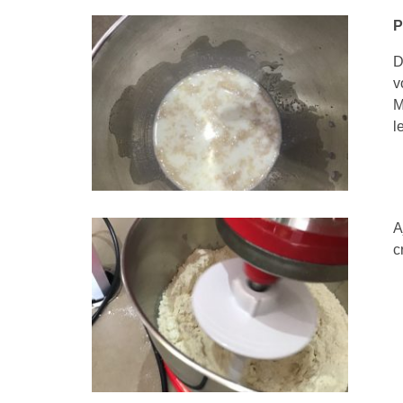
P
D
v
M
l
A
c