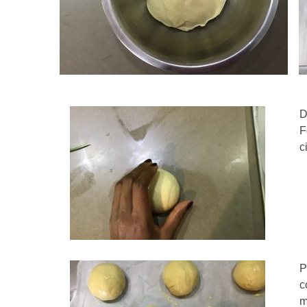
D
F
c
P
c
m