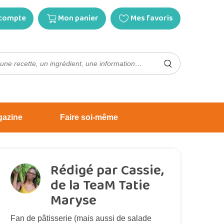
compte
Mon panier
Mes favoris
gazine
Faire soi-même
Rédigé par Cassie,
de la TeaM Tatie
Maryse
Fan de pâtisserie (mais aussi de salade