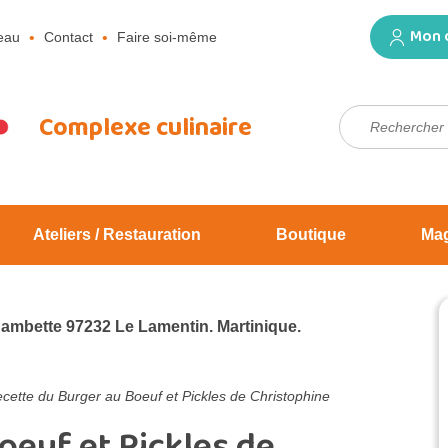
Mon 
eau
Contact
Faire soi-même
Rechercher :
Complexe culinaire
Ateliers / Restauration
Boutique
Ma
Jambette 97232 Le Lamentin. Martinique.
cette du Burger au Boeuf et Pickles de Christophine
oeuf et Pickles de