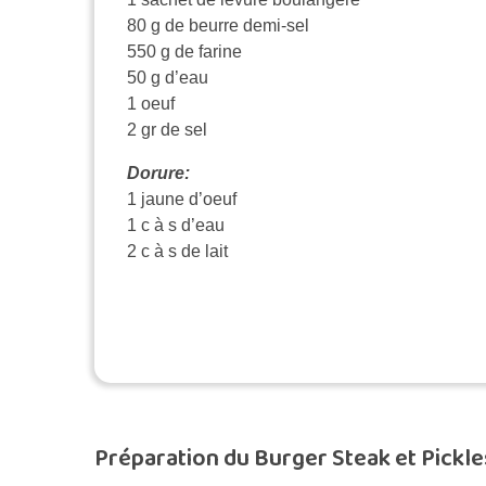
80 g de beurre demi-sel
550 g de farine
50 g d’eau
1 oeuf
2 gr de sel
Dorure:
1 jaune d’oeuf
1 c à s d’eau
2 c à s de lait
Préparation du Burger Steak et Pickle