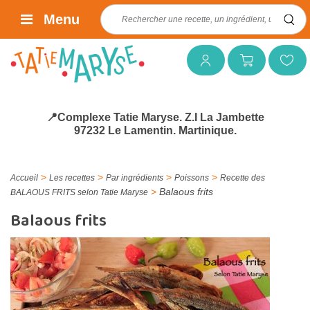
Rechercher :
Menu
Mon compte
Mon panier
Mes favoris
📍Complexe Tatie Maryse. Z.I La Jambette
97232 Le Lamentin. Martinique.
>
>
>
>
Accueil
Les recettes
Par ingrédients
Poissons
Recette des
>
Balaous frits
BALAOUS FRITS selon Tatie Maryse
Balaous frits