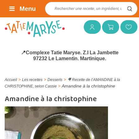
Rechercher :
Menu
Mon compte
Mon panier
Mes favoris
📍Complexe Tatie Maryse. Z.I La Jambette
97232 Le Lamentin. Martinique.
>
>
>
Accueil
Les recettes
Desserts
🎥 Recette de l’AMANDINE à la
>
Amandine à la christophine
CHRISTOPHINE, selon Cassie
Amandine à la christophine