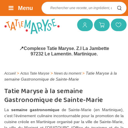
Rechercher :
Menu
Mon compte
Mon panier
Mes favoris
📍Complexe Tatie Maryse. Z.I La Jambette
97232 Le Lamentin. Martinique.
>
>
>
Tatie Maryse à la
Accueil
Actus Tatie Maryse
News du moment
semaine Gastronomique de Sainte-Marie
Tatie Maryse à la semaine
Gastronomique de Sainte-Marie
La
semaine gastronomique
de Sainte-Marie (en Martinique),
c’est l’événement culinaire incontournable pour la promotion de la
cuisine créole en Martinique organisé par la ville de Sainte-Marie,
la ville du Marigot et l’OSATOURC (Office de tourisme et de la