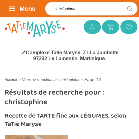
Rechercher :
Menu
Mon compte
Mon panier
Mes favoris
📍Complexe Tatie Maryse. Z.I La Jambette
97232 Le Lamentin. Martinique.
>
>
Page 18
Accueil
Vous avez recherché christophine
Résultats de recherche pour :
christophine
Recette de TARTE fine aux LÉGUMES, selon
TaTie Maryse