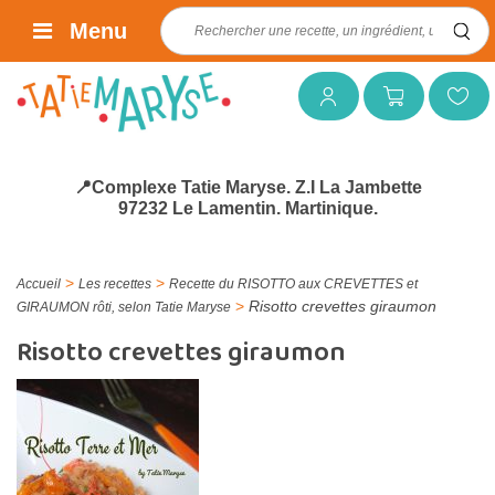
Rechercher :
Menu
Mon compte
Mon panier
Mes favoris
📍Complexe Tatie Maryse. Z.I La Jambette
97232 Le Lamentin. Martinique.
>
>
Accueil
Les recettes
Recette du RISOTTO aux CREVETTES et
>
Risotto crevettes giraumon
GIRAUMON rôti, selon Tatie Maryse
Risotto crevettes giraumon