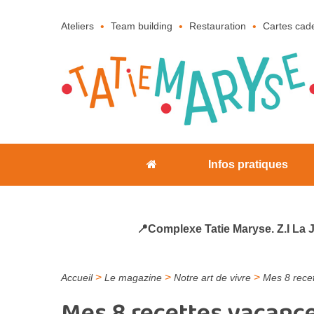
Ateliers
Team building
Restauration
Cartes cad
Infos pratiques
📍Complexe Tatie Maryse. Z.I La 
>
>
>
Accueil
Le magazine
Notre art de vivre
Mes 8 recet
Mes 8 recettes vacance