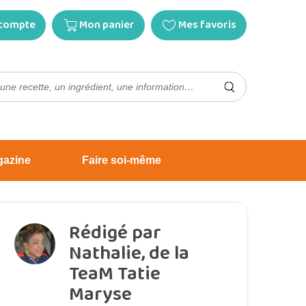
compte
Mon panier
Mes favoris
gazine
Faire soi-même
Rédigé par
Nathalie, de la
TeaM Tatie
Maryse