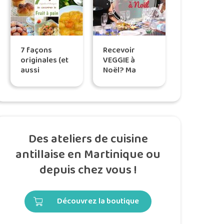
7 façons
Recevoir
originales (et
VEGGIE à
aussi
Noël? Ma
classiques) de
sélection pour
consommer le
un dîner
fruit à pain
réussi
Des ateliers de cuisine
antillaise en Martinique ou
depuis chez vous !
Découvrez la boutique