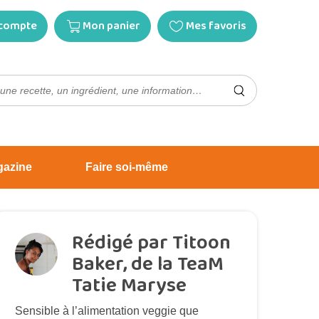
compte
Mon panier
Mes favoris
gazine
Faire soi-même
Rédigé par Titoon
Baker, de la TeaM
Tatie Maryse
Sensible à l’alimentation veggie que