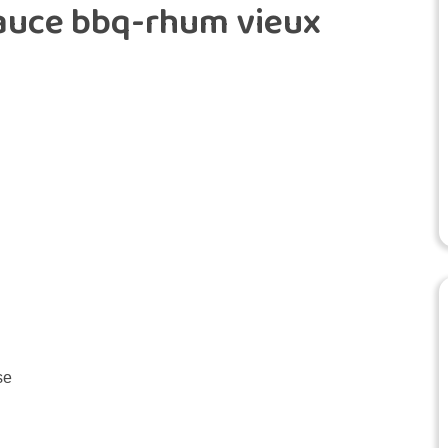
sauce bbq-rhum vieux
se