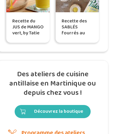
Recette du
Recette des
JUS de MANGO
SABLÉS
vert, by Tatie
fourrés au
Maryse
CITRON – Tatie
Maryse
Des ateliers de cuisine
antillaise en Martinique ou
depuis chez vous !
Découvrez la boutique
Programme des ateliers