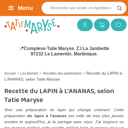
Rechercher :
Menu
Mon compte
Mon panier
Mes favoris
📍Complexe Tatie Maryse. Z.I La Jambette
97232 Le Lamentin. Martinique.
>
>
>
Recette du LAPIN à
Accueil
Les thèmes
Recettes des partenaires
L’ANANAS, selon Tatie Maryse
Recette du LAPIN à L’ANANAS, selon
Tatie Maryse
Voici une préparation du lapin qui change vraiment. Cette
préparation
du lapin à l’ananas
est celle de mes plus jeunes
années et aujourd’hui, je la partage avec vous. J’ai toujours vu
ma maman réaliser cette recette mêlant lapin et ananas pour un