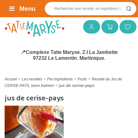
Rechercher :
Menu
Mon compte
Mon panier
Mes favoris
📍Complexe Tatie Maryse. Z.I La Jambette
97232 Le Lamentin. Martinique.
>
>
>
>
Accueil
Les recettes
Par ingrédients
Fruits
Recette du Jus de
>
jus de cerise-pays
CERISE-PAYS, selon Katreen
jus de cerise-pays