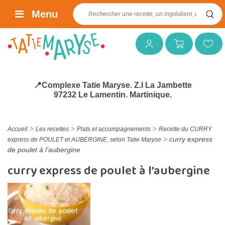
Rechercher :
Menu
Mon compte
Mon panier
Mes favoris
📍Complexe Tatie Maryse. Z.I La Jambette
97232 Le Lamentin. Martinique.
>
>
>
Accueil
Les recettes
Plats et accompagnements
Recette du CURRY
>
curry express
express de POULET et AUBERGINE, selon Tatie Maryse
de poulet à l’aubergine
curry express de poulet à l’aubergine