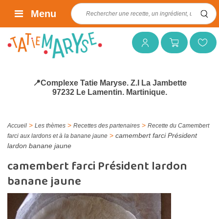
Rechercher :
Menu
Mon compte
Mon panier
Mes favoris
📍Complexe Tatie Maryse. Z.I La Jambette
97232 Le Lamentin. Martinique.
>
>
>
Accueil
Les thèmes
Recettes des partenaires
Recette du Camembert
>
camembert farci Président
farci aux lardons et à la banane jaune
lardon banane jaune
camembert farci Président lardon
banane jaune