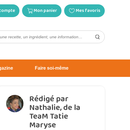
compte
Mon panier
Mes favoris
gazine
Faire soi-même
Rédigé par
Nathalie, de la
TeaM Tatie
Maryse