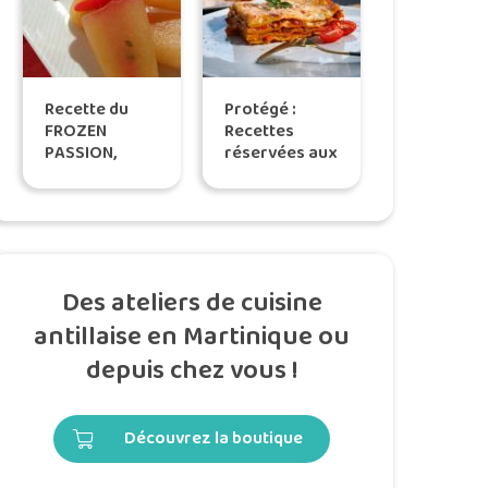
Recette du
Protégé :
FROZEN
Recettes
PASSION,
réservées aux
selon Tatie
participants
Maryse
de l’atelier
« Recettes
familiales de
la mama »
Des ateliers de cuisine
antillaise en Martinique ou
depuis chez vous !
Découvrez la boutique