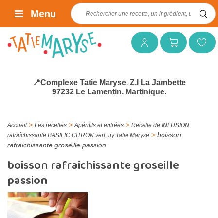
Rechercher :
Menu
Mon compte
Mon panier
Mes favoris
📍Complexe Tatie Maryse. Z.I La Jambette
97232 Le Lamentin. Martinique.
>
>
>
Accueil
Les recettes
Apéritifs et entrées
Recette de INFUSION
>
boisson
rafraîchissante BASILIC CITRON vert, by Tatie Maryse
rafraichissante groseille passion
boisson rafraichissante groseille
passion