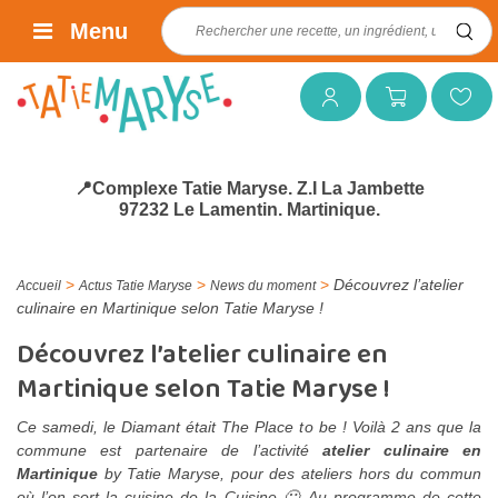
Rechercher :
Menu
Mon compte
Mon panier
Mes favoris
📍Complexe Tatie Maryse. Z.I La Jambette
97232 Le Lamentin. Martinique.
>
>
>
Découvrez l’atelier
Accueil
Actus Tatie Maryse
News du moment
culinaire en Martinique selon Tatie Maryse !
Découvrez l’atelier culinaire en
Martinique selon Tatie Maryse !
Ce samedi, le Diamant était The Place to be ! Voilà 2 ans que la
commune est partenaire de l’activité
atelier culinaire en
Martinique
by Tatie Maryse, pour des ateliers hors du commun
où l’on sort la cuisine de la Cuisine 🙂 Au programme de cette