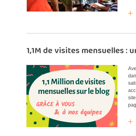
1,1M de visites mensuelles : 
Ave
dan
sat
acc
sit
pag