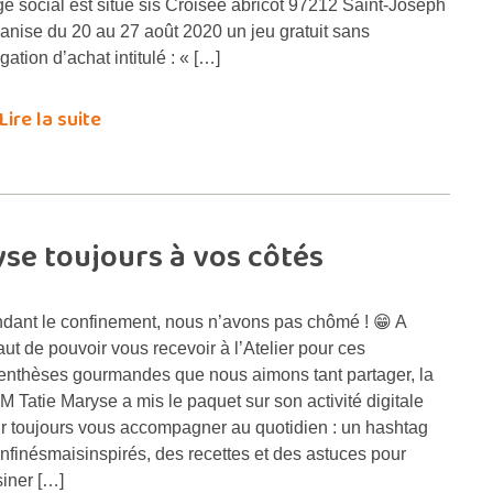
ge social est situé sis Croisée abricot 97212 Saint-Joseph
anise du 20 au 27 août 2020 un jeu gratuit sans
gation d’achat intitulé : « […]
Lire la suite
yse toujours à vos côtés
dant le confinement, nous n’avons pas chômé ! 😁 A
aut de pouvoir vous recevoir à l’Atelier pour ces
enthèses gourmandes que nous aimons tant partager, la
M Tatie Maryse a mis le paquet sur son activité digitale
r toujours vous accompagner au quotidien : un hashtag
nfinésmaisinspirés, des recettes et des astuces pour
siner […]