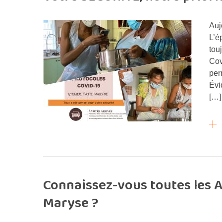
Auj
L’é
tou
Cov
per
Évi
[…]
Connaissez-vous toutes les A
Maryse ?