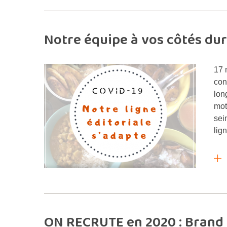
Notre équipe à vos côtés du
17 
con
lon
mot
sei
lig
ON RECRUTE en 2020 : Brand 