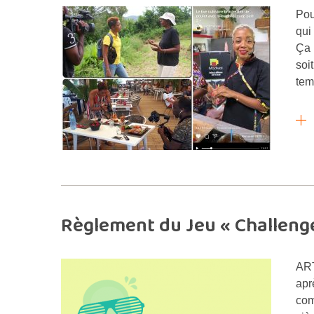
Pou
qui
Ça 
soi
tem
Règlement du Jeu « Challeng
ART
apr
com