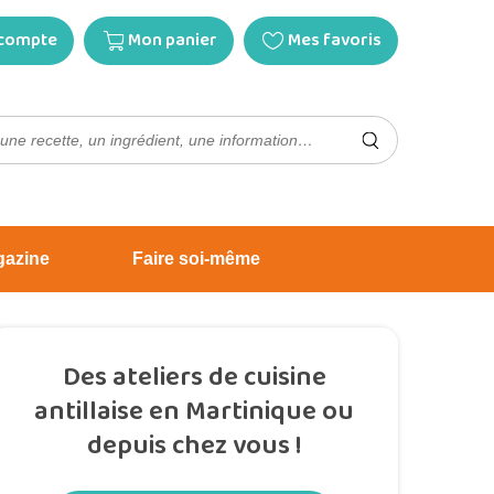
compte
Mon panier
Mes favoris
gazine
Faire soi-même
Des ateliers de cuisine
antillaise en Martinique ou
depuis chez vous !