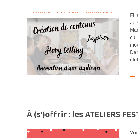
Fil
age
Mar
cul
moy
Dan
éto
À (s’)offrir : les ATELIERS FES
Vou