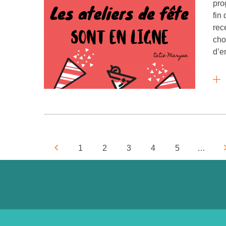
pro
fin
rec
cho
d’e
1
2
3
4
5
…