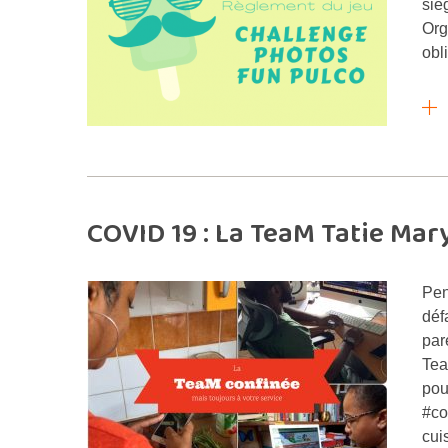
siè
Org
obli
COVID 19 : La TeaM Tatie Mar
Pen
déf
par
Tea
pou
#co
cui