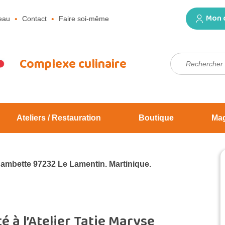
Mon 
eau
Contact
Faire soi-même
Rechercher :
Complexe culinaire
Ateliers / Restauration
Boutique
Ma
Jambette 97232 Le Lamentin. Martinique.
é à l’Atelier Tatie Maryse