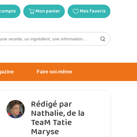
compte
Mon panier
Mes favoris
gazine
Faire soi-même
Rédigé par
Nathalie, de la
TeaM Tatie
Maryse