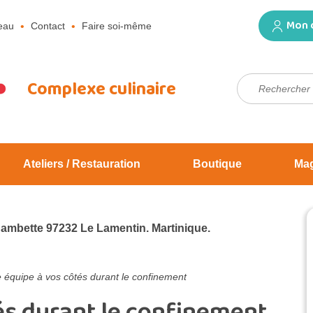
Mon 
eau
Contact
Faire soi-même
Rechercher :
Complexe culinaire
Ateliers / Restauration
Boutique
Ma
Jambette 97232 Le Lamentin. Martinique.
 équipe à vos côtés durant le confinement
és durant le confinement