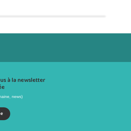
us à la newsletter
ée
maine, news)
re