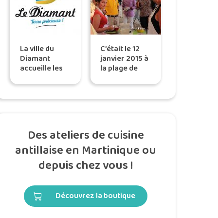
La ville du
C’était le 12
Diamant
janvier 2015 à
accueille les
la plage de
ateliers Tatie
l’Anse-mitan…
Maryse de
plein air
Des ateliers de cuisine
antillaise en Martinique ou
depuis chez vous !
Découvrez la boutique