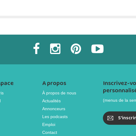
Commander une POZ'
space
A propos
Inscrivez-vo
personnalis
is
À propos de nous
(menus de la se
l
Actualités
Annonceurs
Les podcasts
S'inscri
Emploi
Contact