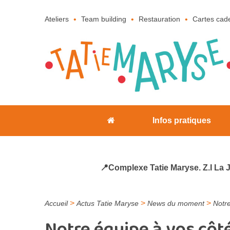
Ateliers
Team building
Restauration
Cartes cad
Infos pratiques
📍Complexe Tatie Maryse. Z.I La 
>
>
>
Accueil
Actus Tatie Maryse
News du moment
Notre
Notre équipe à vos côt