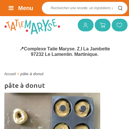
Rechercher :
Menu
Mon compte
Mon panier
Mes favoris
📍Complexe Tatie Maryse. Z.I La Jambette
97232 Le Lamentin. Martinique.
>
pâte à donut
Accueil
pâte à donut