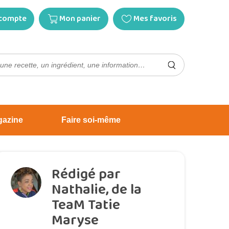
compte
Mon panier
Mes favoris
gazine
Faire soi-même
Rédigé par
Nathalie, de la
TeaM Tatie
Maryse