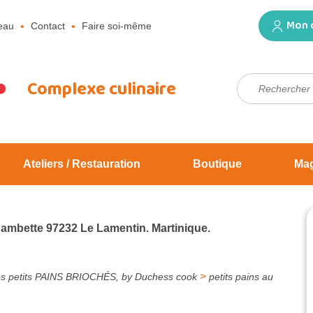
Mon 
eau
Contact
Faire soi-même
Rechercher :
Complexe culinaire
Ateliers / Restauration
Boutique
Ma
Jambette 97232 Le Lamentin. Martinique.
>
es petits PAINS BRIOCHÉS, by Duchess cook
petits pains au