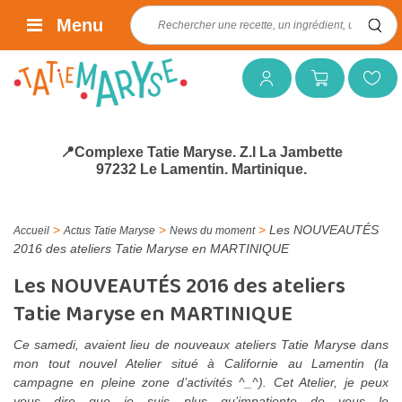
Rechercher :
Menu
Mon compte
Mon panier
Mes favoris
📍Complexe Tatie Maryse. Z.I La Jambette
97232 Le Lamentin. Martinique.
>
>
>
Les NOUVEAUTÉS
Accueil
Actus Tatie Maryse
News du moment
2016 des ateliers Tatie Maryse en MARTINIQUE
Les NOUVEAUTÉS 2016 des ateliers
Tatie Maryse en MARTINIQUE
Ce samedi, avaient lieu de nouveaux ateliers Tatie Maryse dans
mon tout nouvel Atelier situé à Californie au Lamentin (la
campagne en pleine zone d’activités ^_^). Cet Atelier, je peux
vous dire que je suis plus qu’impatiente de vous le