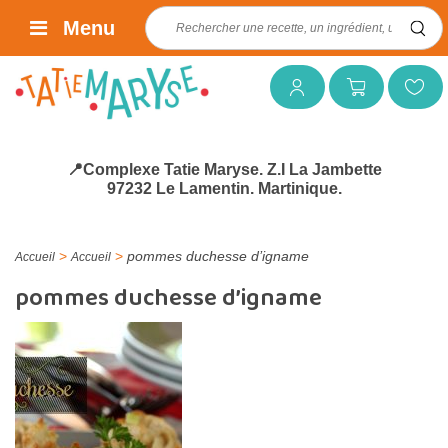
Rechercher :
Menu
Mon compte
Mon panier
Mes favoris
📍Complexe Tatie Maryse. Z.I La Jambette
97232 Le Lamentin. Martinique.
>
>
pommes duchesse d’igname
Accueil
Accueil
pommes duchesse d’igname