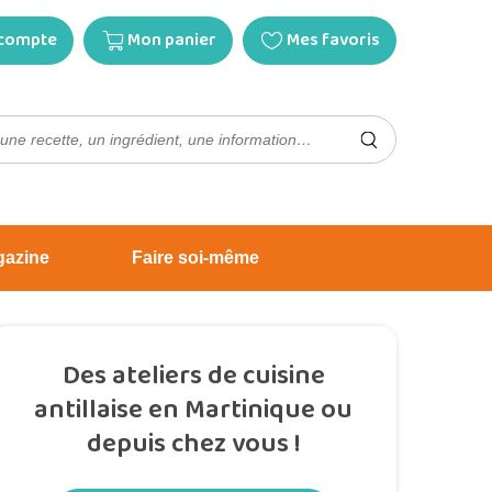
compte
Mon panier
Mes favoris
gazine
Faire soi-même
Des ateliers de cuisine
antillaise en Martinique ou
depuis chez vous !