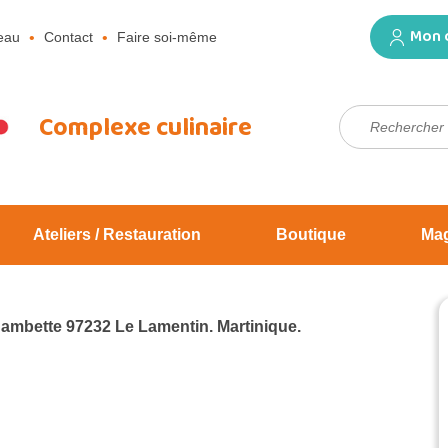
Mon 
eau
Contact
Faire soi-même
Rechercher :
Complexe culinaire
Ateliers / Restauration
Boutique
Ma
Jambette 97232 Le Lamentin. Martinique.