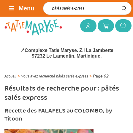
Rechercher :
Menu
Mon compte
Mon panier
Mes favoris
📍Complexe Tatie Maryse. Z.I La Jambette
97232 Le Lamentin. Martinique.
>
>
Page 92
Accueil
Vous avez recherché pâtés salés express
Résultats de recherche pour :
pâtés
salés express
Recette des FALAFELS au COLOMBO, by
Titoon