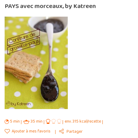
PAYS avec morceaux, by Katreen
5 min
35 min
env. 315 kcal/recette
Ajouter à mes favoris
Partager