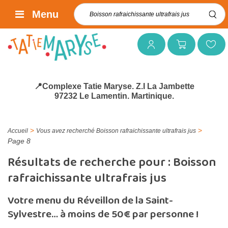
Rechercher :
Menu
Mon compte
Mon panier
Mes favoris
📍Complexe Tatie Maryse. Z.I La Jambette
97232 Le Lamentin. Martinique.
>
>
Accueil
Vous avez recherché Boisson rafraichissante ultrafrais jus
Page 8
Résultats de recherche pour :
Boisson
rafraichissante ultrafrais jus
Votre menu du Réveillon de la Saint-
Sylvestre… à moins de 50€ par personne !