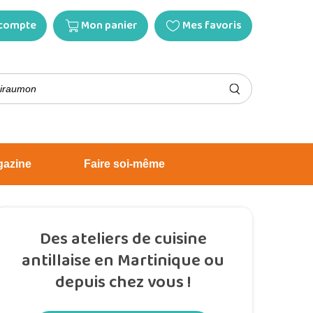
compte
Mon panier
Mes favoris
gazine
Faire soi-même
Des ateliers de cuisine
antillaise en Martinique ou
depuis chez vous !