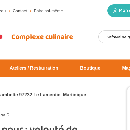
Mon 
eau
Contact
Faire soi-même
Rechercher :
Complexe culinaire
Ateliers / Restauration
Boutique
Ma
Jambette 97232 Le Lamentin. Martinique.
ge 5
 pour :
velouté de