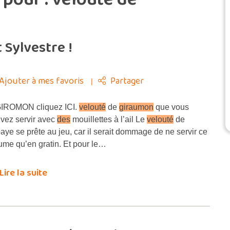
 Sylvestre !
Ajouter à mes favoris
Partager
ROMON cliquez ICI.
velouté
de
giraumon
que vous
vez servir avec
des
mouillettes à l’ail Le
velouté
de
aye se prête au jeu, car il serait dommage de ne servir ce
ume qu’en gratin. Et pour le…
Lire la suite