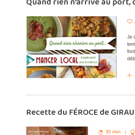
Quand rien n’arrive au port, 
Je 
tem
fon
déb
Recette du FÉROCE de GIRAU
30 min