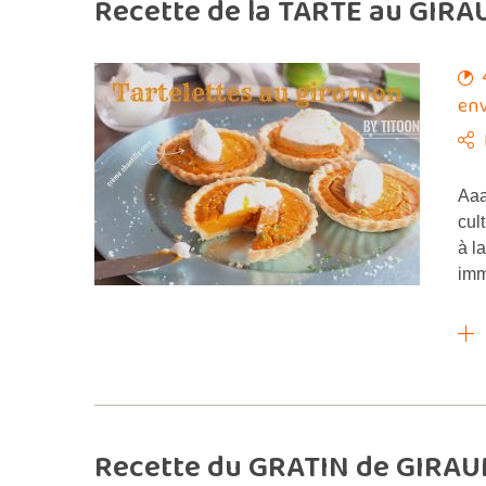
Recette de la TARTE au GIRA
env
Aaa
cul
à l
imm
Recette du GRATIN de GIRAU