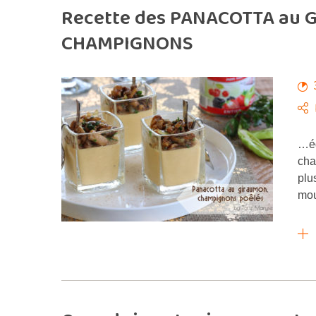
Recette des PANACOTTA au 
CHAMPIGNONS
…ég
cha
plu
mou