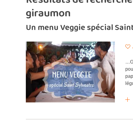
giraumon
Un menu Veggie spécial Saint
…GI
pou
pap
lég